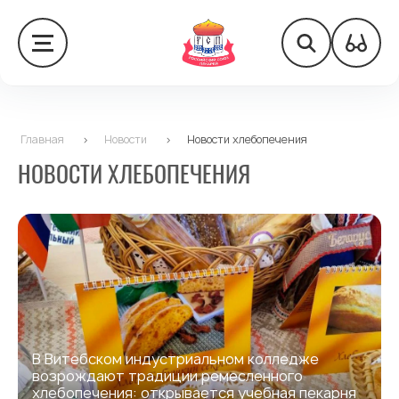
Главная
>
Новости
>
Новости хлебопечения
НОВОСТИ ХЛЕБОПЕЧЕНИЯ
В Витебском индустриальном колледже
возрождают традиции ремесленного
хлебопечения: открывается учебная пекарня