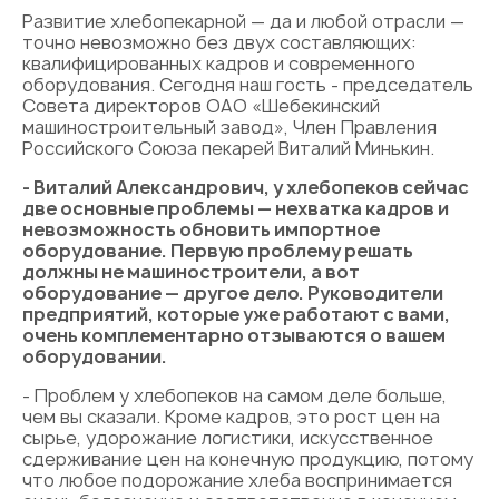
Развитие хлебопекарной — да и любой отрасли —
точно невозможно без двух составляющих:
квалифицированных кадров и современного
оборудования. Сегодня наш гость - председатель
Совета директоров ОАО «Шебекинский
машиностроительный завод», Член Правления
Российского Союза пекарей Виталий Минькин.
- Виталий Александрович, у хлебопеков сейчас
две основные проблемы — нехватка кадров и
невозможность обновить импортное
оборудование. Первую проблему решать
должны не машиностроители, а вот
оборудование — другое дело. Руководители
предприятий, которые уже работают с вами,
очень комплементарно отзываются о вашем
оборудовании.
- Проблем у хлебопеков на самом деле больше,
чем вы сказали. Кроме кадров, это рост цен на
сырье, удорожание логистики, искусственное
сдерживание цен на конечную продукцию, потому
что любое подорожание хлеба воспринимается