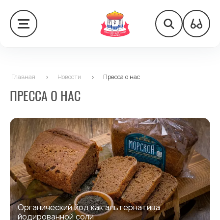
Главная
>
Новости
>
Пресса о нас
ПРЕССА О НАС
Органический йод как альтернатива
йодированной соли