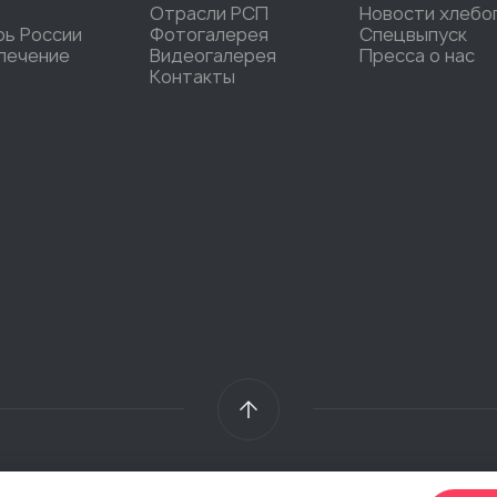
Отрасли РСП
Новости хлебо
рь России
Фотогалерея
Спецвыпуск
печение
Видеогалерея
Пресса о нас
Контакты
2026 @ Общественная организация «Российский Союз пекарей