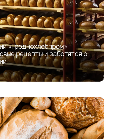
тии «Гроднохлебпром»
овые рецепты и заботятся о
ии