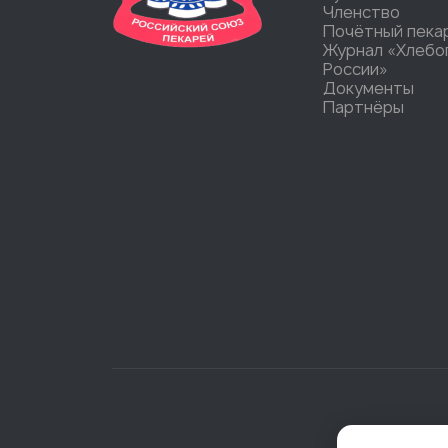
Членство
Почётный пека
Журнал «Хлебо
России»
Документы
Партнёры