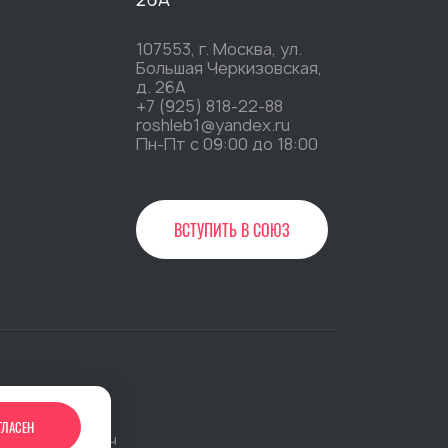
107553, г. Москва, ул.
Большая Черкизовская,
д. 26А
+7 (925) 818-22-88
roshleb1@yandex.ru
Пн-Пт c 09:00 до 18:00
ВСТУПИТЬ В СОЮЗ
»
ГЛАСЕН
 сайта:
Джи-Тач