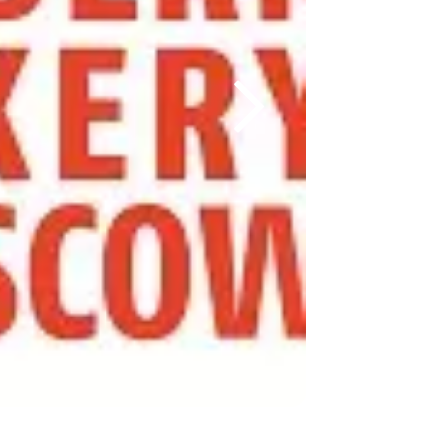
«Берривуд
Фэмили»
откроет