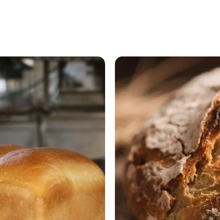
«Владхлебе»
отметил 20
лет
6 августа 2026,
20:03