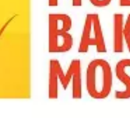
Храм
Серафима
Саровского
на