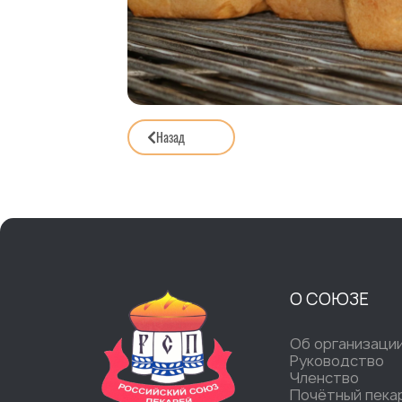
Назад
О СОЮЗЕ
Об организаци
Руководство
Членство
Почётный пека