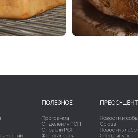
ПОЛЕЗНОЕ
ПРЕСС-ЦЕН
и
Программа
Новости и соб
Отделения РСП
Союза
Отрасли РСП
Новости хлебо
рь России
Фотогалерея
Спецвыпуск