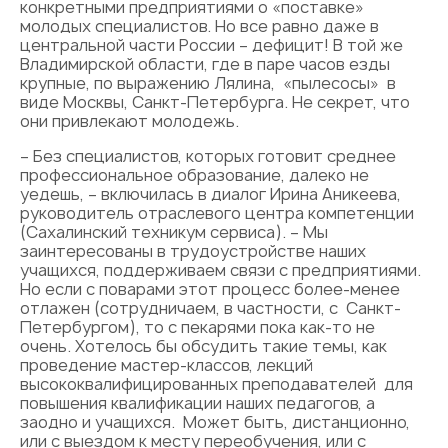
конкретными предприятиями о «поставке»
молодых специалистов. Но все равно даже в
центральной части России – дефицит! В той же
Владимирской области, где в паре часов езды
крупные, по выражению Лялина, «пылесосы» в
виде Москвы, Санкт-Петербурга. Не секрет, что
они привлекают молодежь.
– Без специалистов, которых готовит среднее
профессиональное образование, далеко не
уедешь, – включилась в диалог Ирина Аникеева,
руководитель отраслевого центра компетенции
(Сахалинский техникум сервиса). – Мы
заинтересованы в трудоустройстве наших
учащихся, поддерживаем связи с предприятиями.
Но если с поварами этот процесс более-менее
отлажен (сотрудничаем, в частности, с Санкт-
Петербургом), то с пекарями пока как-то не
очень. Хотелось бы обсудить такие темы, как
проведение мастер-классов, лекций
высококвалифицированных преподавателей для
повышения квалификации наших педагогов, а
заодно и учащихся. Может быть, дистанционно,
или с выездом к месту переобучения, или с