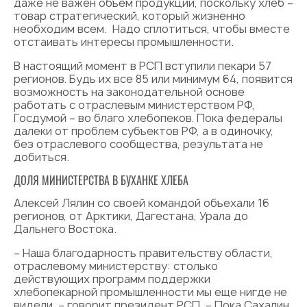
даже не важен объем продукции, поскольку хлеб –
товар стратегический, который жизненно
необходим всем. Надо сплотиться, чтобы вместе
отстаивать интересы промышленности.
В настоящий момент в РСП вступили пекари 57
регионов. Будь их все 85 или минимум 64, появится
возможность на законодательной основе
работать с отраслевым министерством РФ,
Госдумой – во благо хлебопеков. Пока федералы
далеки от проблем субъектов РФ, а в одиночку,
без отраслевого сообщества, результата не
добиться.
ДОЛЯ МИНИСТЕРСТВА В БУХАНКЕ ХЛЕБА
Алексей Лялин со своей командой объехали 16
регионов, от Арктики, Дагестана, Урала до
Дальнего Востока.
– Наша благодарность правительству области,
отраслевому министерству: столько
действующих программ поддержки
хлебопекарной промышленности мы еще нигде не
видели, – говорит президент РСП. – Пока Сахалин