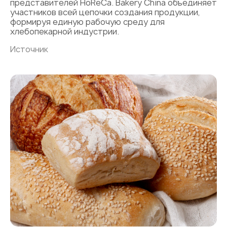
представителей HoReCa. Bakery China объединяет
участников всей цепочки создания продукции,
формируя единую рабочую среду для
хлебопекарной индустрии.
Источник
«Авторы
и Begin
bakery
«Ительменский
создали