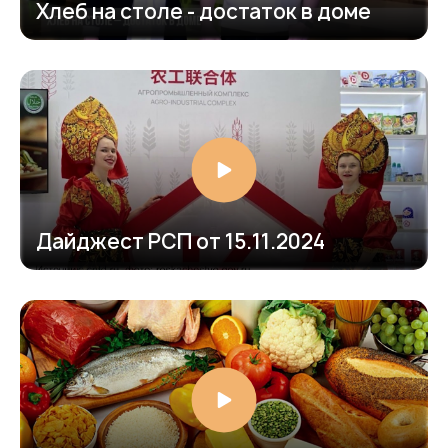
Хлеб на столе - достаток в доме
https://www.youtube.com/embed/CH-wij9Y0bI?
si=MTgrYtqU8vdeMYdEfeature=shared
Дайджест РСП от 15.11.2024
https://www.youtube.com/embed/ANLvYoqv2W4?
si=Vsol6_a1FpPIZB6Dfeature=shared