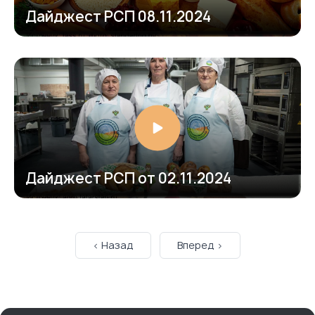
Дайджест РСП 08.11.2024
https://www.youtube.com/embed/UdeqG0zX2yo?
si=Dekj9VetpuvaCBX9feature=shared
Дайджест РСП от 02.11.2024
https://www.youtube.com/embed/hYjKMFs_-04?
si=ll6DFF1uodm176Oefeature=shared
< Назад
Вперед >