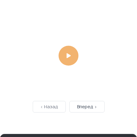
Дайджест РСП от 08.05.2026
Каравай-СВ
< Назад
Вперед >