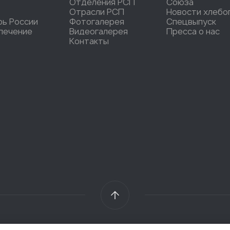
Отделения РСП
Союза
Отрасли РСП
Новости хлебо
рь России
Фотогалерея
Спецвыпуск
печение
Видеогалерея
Пресса о нас
Контакты