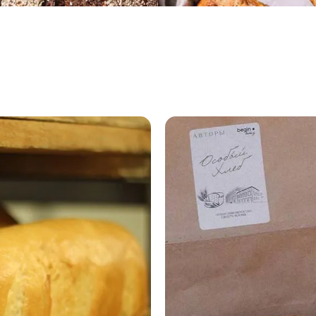
bakery
создали
хлеб
ручной
формовки
7 августа
2026, 18:18