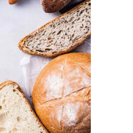
Караваи на
тему Года
белорусско
женщины и
новые
локации.