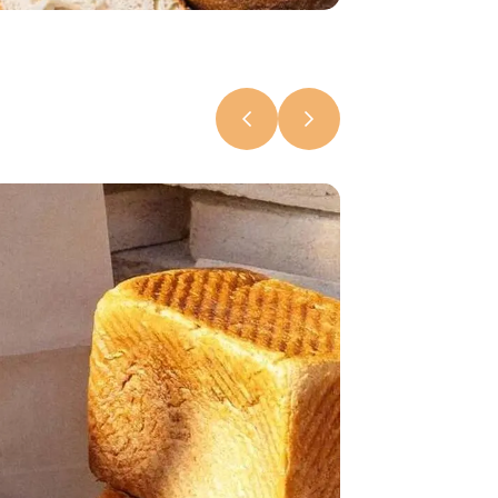
Чем удивит
фестиваль
«Бацькава
булка» в
Свислочи
7 августа 2026,
18:15