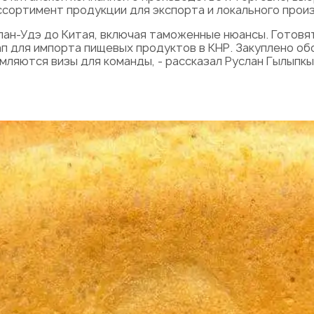
ссортимент продукции для экспорта и локального прои
лан-Удэ до Китая, включая таможенные нюансы. Готовя
тап для импорта пищевых продуктов в КНР. Закуплено о
ляются визы для команды, - рассказал Руслан Гылыпкы