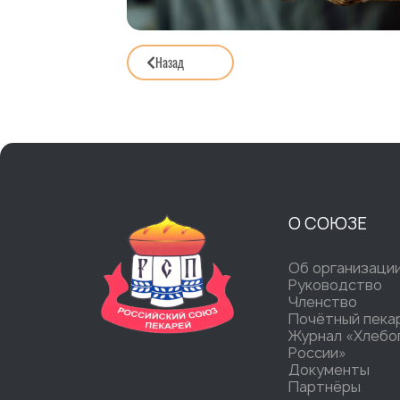
Назад
О СОЮЗЕ
Об организаци
Руководство
Членство
Почётный пека
Журнал «Хлебо
России»
Документы
Партнёры