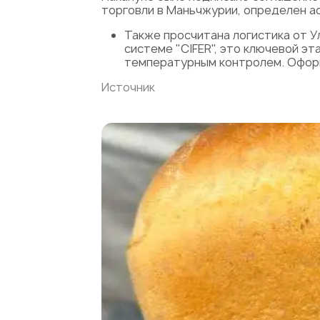
торговли в Маньчжурии, определен а
Также просчитана логистика от У
системе "CIFER", это ключевой э
температурным контролем. Оформ
Источник