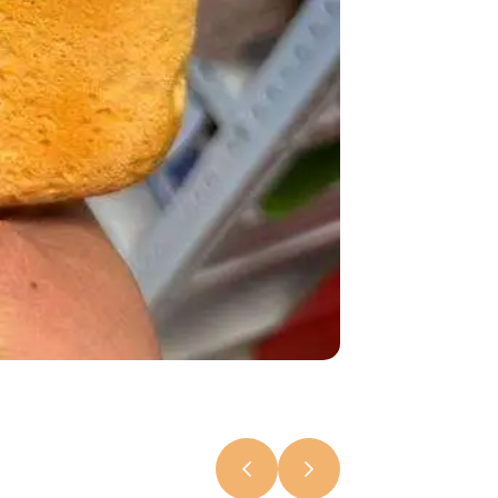
В Самаре
ставят
«Хлебные
рекорды»