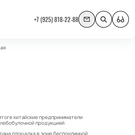
+7 (925) 818-22-88
тая
 итоге китайские предприниматели
хлебобулочной продукцией.
брана площадка в зоне беспошлинной