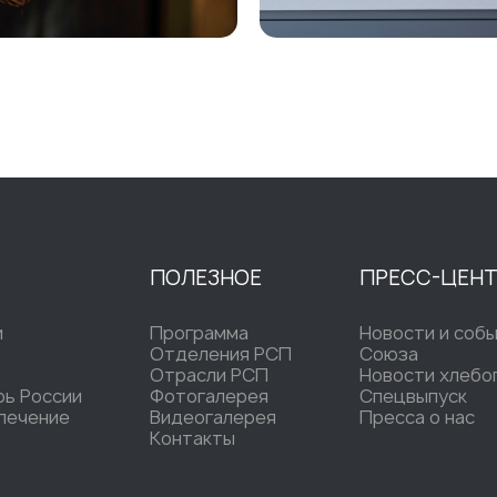
ПОЛЕЗНОЕ
ПРЕСС-ЦЕН
и
Программа
Новости и соб
Отделения РСП
Союза
Отрасли РСП
Новости хлебо
рь России
Фотогалерея
Спецвыпуск
печение
Видеогалерея
Пресса о нас
Контакты