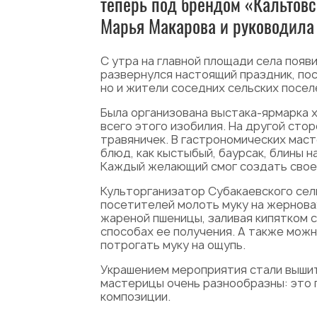
теперь под брендом «Кальтовс
Марья Макарова и руководила 
С утра на главной площади села появ
развернулся настоящий праздник, пос
но и жители соседних сельских посел
Была организована выстака-ярмарка х
всего этого изобилия. На другой сто
травяничек. В гастрономических мас
блюд, как кыстыбый, баурсак, блины н
Каждый желающий смог создать свое 
Культорганизатор Субакаевского сел
посетителей молоть муку на жернова
жареной пшеницы, заливая кипятком с
способах ее получения. А также можн
потрогать муку на ощупь.
Украшением мероприятия стали вышит
мастерицы очень разнообразны: это 
композиции.