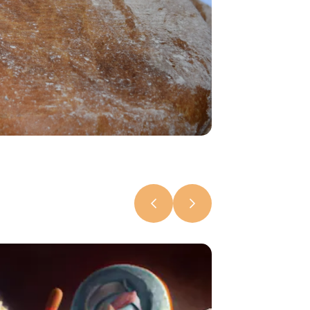
На Камчатк
начали
выпускать
«Ительменс
батон»
6 августа 2026, 