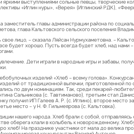
ли яркими выступлениями сольные певцы, творческие к
ективы «Иглин нуры», «Верея» (Иглинский РДК), «Феер
а заместитель главы администрации района по социал
етова, глава Кальтовского сельского поселения Влади
 свое лицо, – сказала Ляйсан Нурмухаметовна. – Кальто
 все будет хорошо. Пусть всегда будет хлеб, над нами 
огами.
увлечение. Дети играли в народные игры и забавы, полу
ки.
лебобулочных изделий «Хлеб – всему голова». Конкурса
изделий от традиционной выпечки, приготовленной по
ались по двум номинациям. Так, среди пекарей-любит
нтина Сальникова (с. Тавтиманово), третьим стал Данис
 получил ИП Галеев А. Р. (с. Иглино), второе место за
тье место – у Н. Ф. Гильмеярова (с. Кальтовка).
иции нашего народа. Хлеб брали с собой, отправляясь 
стве оберега клали в колыбель к новорожденному. Хлебу
 про хлеб! На празднике участники от мала до велика п
 Аккомпанировал конкурсантам Василий Антонов.