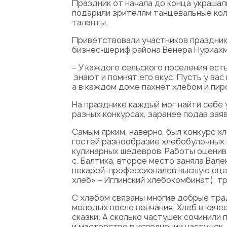
Праздник от начала до конца украша
подарили зрителям танцевальные колл
таланты.
Приветствовали участников праздник
бизнес-шериф района Венера Нуриахм
– У каждого сельского поселения есть
знают и помнят его вкус. Пусть у вас
а в каждом доме пахнет хлебом и пир
На празднике каждый мог найти себе 
разных конкурсах, заранее подав заяв
Самым ярким, наверно, был конкурс х
гостей разнообразие хлебобулочных 
кулинарных шедевров. Работы оценив
с. Балтика, второе место заняла Вале
пекарей-профессионалов высшую оценку
хлеб» – Иглинский хлебокомбинат), тре
С хлебом связаны многие добрые трад
молодых после венчания. Хлеб в каче
сказки. А сколько частушек сочинили
и мастерство в исполнении частушек.