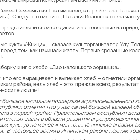
Семен Семеняга из Тавтиманово, второй стала Татьяна 
ика). Следует отметить, Наталья Ивановна спела часту
 представляли свои создания, изготовленные из природ
ветов.
ю куклу «Жница», – сказала культорганизатор Улу-Тел
перед тем, как начинали жатву. Первые срезанные коло
ь.
борку книг о хлебе «Дар маленького зернышка».
х, кто его выращивает и выпекает хлеб, – отметили ор
кам района, ведь хлеб – это, прежде всего, результат
риносите людям!
ет большое внимание поддержке агропромышленного ко
спублики отметил, что у нас самый большой валовой сб
ста в первой тройке. Правительством республики дел
итетеных задач в области развития агропромышленног
ых культур не менее 4 млн тонн. Иглинские аграрии ак
ей. В настоящее время в Иглинском районе полным ход