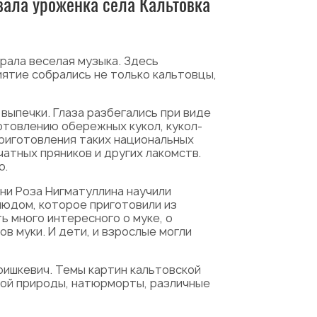
вала уроженка села Кальтовка
грала веселая музыка. Здесь
иятие собрались не только кальтовцы,
выпечки. Глаза разбегались при виде
отовлению обережных кукол, кукол-
риготовления таких национальных
чатных пряников и других лакомств.
о.
ни Роза Нигматуллина научили
людом, которое приготовили из
ь много интересного о муке, о
в муки. И дети, и взрослые могли
ишкевич. Темы картин кальтовской
кой природы, натюрморты, различные