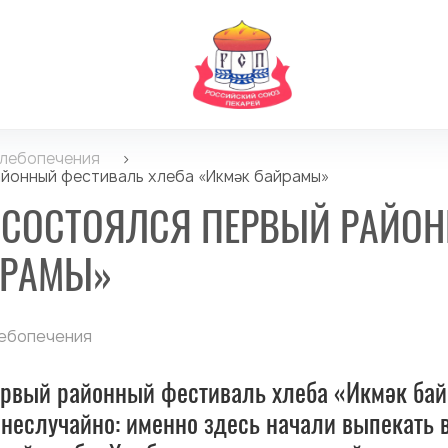
хлебопечения
>
айонный фестиваль хлеба «Икмәк байрамы»
А СОСТОЯЛСЯ ПЕРВЫЙ РАЙО
ЙРАМЫ»
ебопечения
первый районный фестиваль хлеба «Икмәк ба
неслучайно: именно здесь начали выпекать 