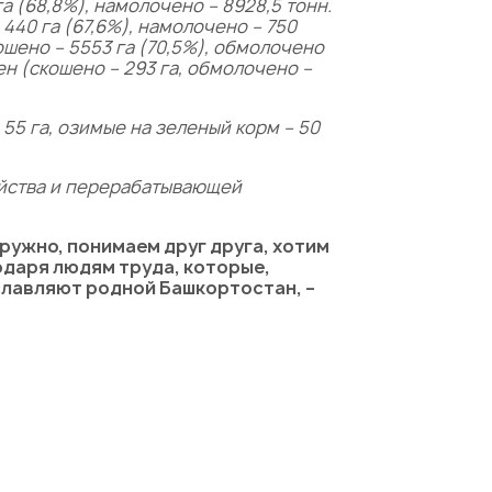
га (68,8%), намолочено – 8928,5 тонн.
 440 га (67,6%), намолочено – 750
шено – 5553 га (70,5%), обмолочено
лен
(
скошено – 293 га, обмолочено –
 55 га, озимые на зеленый корм – 50
яйства и перерабатывающей
ружно, понимаем друг друга, хотим
годаря людям труда, которые,
славляют родной Башкортостан, –