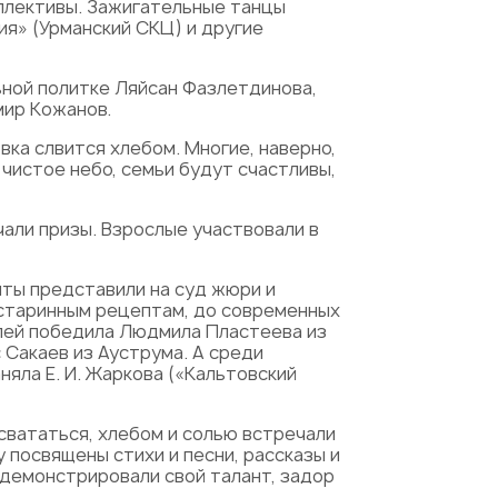
оллективы. Зажигательные танцы
ия» (Урманский СКЦ) и другие
ьной политке Ляйсан Фазлетдинова,
мир Кожанов.
вка слвится хлебом. Многие, наверно,
– чистое небо, семьи будут счастливы,
чали призы. Взрослые участвовали в
нты представили на суд жюри и
 старинным рецептам, до современных
елей победила Людмила Пластеева из
 Сакаев из Ауструма. А среди
няла Е. И. Жаркова («Кальтовский
свататься, хлебом и солью встречали
 посвящены стихи и песни, рассказы и
родемонстрировали свой талант, задор