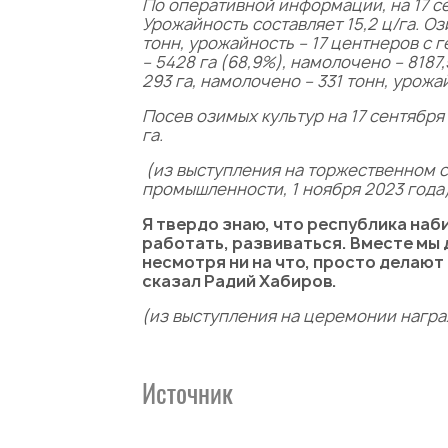
По
оперативн
ой
информации
,
на 17 с
Урожайность составляет 15,2 ц/га. Оз
тонн, урожайность – 17 центнеров с г
– 5428 га (68,9%), намолочено – 8187,
293 га, намолочено – 331 тонн, урожай
П
осев озимых культур на 17 сентября 
га.
(
из выступления на торжественном 
промышленности, 1 ноября 2023 года
Я твердо знаю, что республика наб
работать, развиваться. Вместе мы 
несмотря ни на что, просто делаю
сказал Радий Хабиров.
(
из выступления на церемонии награж
Источник