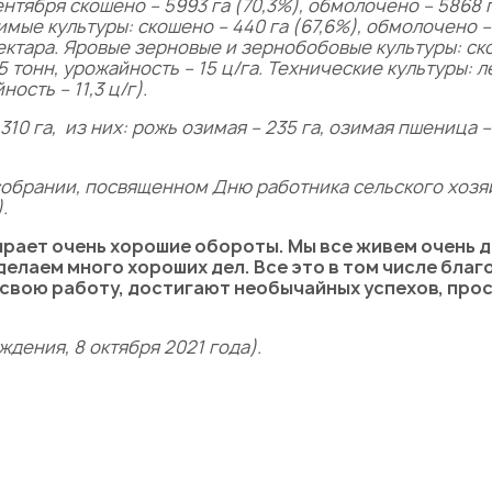
ентября скошено – 5993 га (70,3%), обмолочено – 5868 
имые культуры: скошено – 440 га (67,6%), обмолочено –
ектара.
Яровые зерновые и зернобобовые культуры: ско
5 тонн, урожайность – 15 ц/га
.
Технические культуры: 
ность – 11,3 ц/г
).
310 га
,
из них: рожь озимая – 235 га, озимая пшеница –
собрании, посвященном Дню работника сельского хоз
).
ирает очень хорошие обороты. Мы все живем очень д
делаем много хороших дел. Все это в том числе бла
т свою работу, достигают необычайных успехов, про
дения, 8 октября 2021 года
).