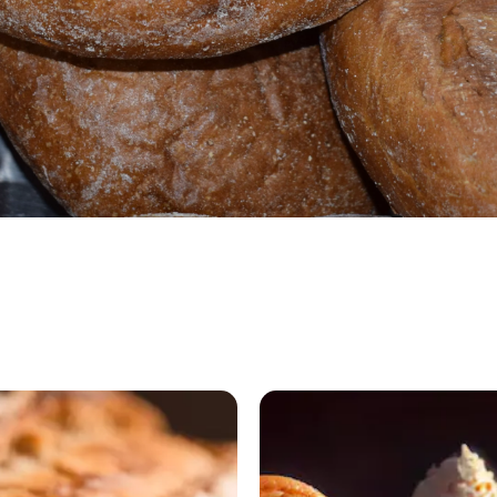
«Берривуд
Фэмили»
откроет
кондитерскую
в центре
Красноярска
6 августа 2026,
19:59