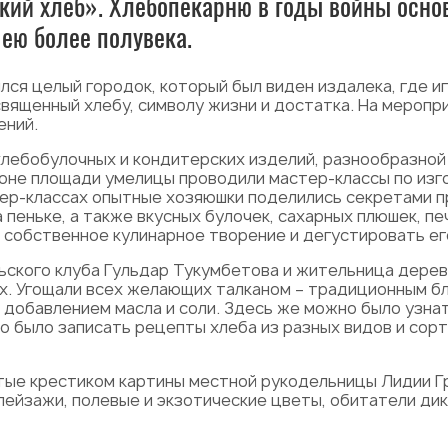
кий хлеб». Хлебопекарню в годы войны осно
ею более полувека.
ился целый городок, который был виден издалека, где и
вященный хлебу, символу жизни и достатка. На меропр
ений.
лебобулочных и кондитерских изделий, разнообразной 
роне площади умелицы проводили мастер-классы по изг
тер-классах опытные хозяюшки поделились секретами п
а пеньке, а также вкусных булочек, сахарных плюшек, пе
собственное кулинарное творение и дегустировать ег
ьского клуба Гульдар Тукумбетова и жительница дерев
х. Угощали всех желающих талканом – традиционным б
 добавлением масла и соли. Здесь же можно было узнат
о было записать рецепты хлеба из разных видов и сорто
ые крестиком картины местной рукодельницы Лидии Гр
пейзажи, полевые и экзотические цветы, обитатели ди