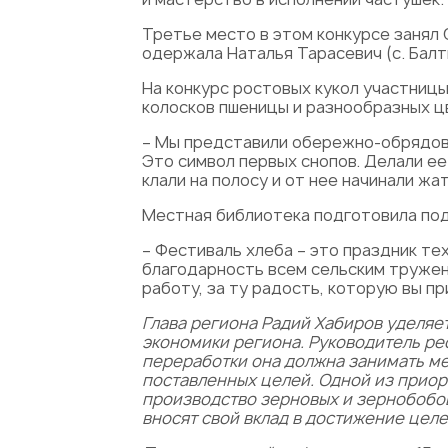
Третье место в этом конкурсе занял 
одержала Наталья Тарасевич (с. Балт
На конкурс ростовых кукол участницы
колосков пшеницы и разнообразных ц
– Мы представили обережно-обрядову
Это символ первых снопов. Делали ее 
клали на полосу и от нее начинали жат
Местная библиотека подготовила под
– Фестиваль хлеба – это праздник те
благодарность всем сельским тружени
работу, за ту радость, которую вы п
Глава региона Радий Хабиров уделя
экономики региона. Руководитель ре
переработки она должна занимать ме
поставленных целей. Одной из приор
производство зерновых и зернобобов
вносят свой вклад в достижение цел