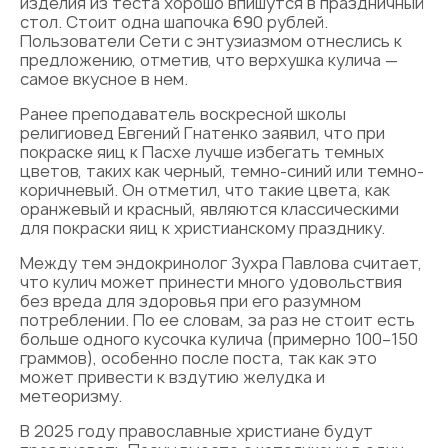
изделия из теста хорошо впишутся в праздничный
стол. Стоит одна шапочка 690 рублей.
Пользователи Сети с энтузиазмом отнеслись к
предложению, отметив, что верхушка кулича —
самое вкусное в нем.
Ранее преподаватель воскресной школы
религиовед Евгений Гнатенко заявил, что при
покраске яиц к Пасхе лучше избегать темных
цветов, таких как черный, темно-синий или темно-
коричневый. Он отметил, что такие цвета, как
оранжевый и красный, являются классическими
для покраски яиц к христианскому празднику.
Между тем эндокринолог Зухра Павлова считает,
что кулич может принести много удовольствия
без вреда для здоровья при его разумном
потреблении. По ее словам, за раз не стоит есть
больше одного кусочка кулича (примерно 100–150
граммов), особенно после поста, так как это
может привести к вздутию желудка и
метеоризму.
В 2025 году православные христиане будут