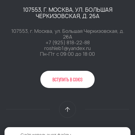
107553, Г. МОСКВА, УЛ. БОЛЬШАЯ
ЧЕРКИЗОВСКАЯ, Д. 26А
107553, г. Москва, ул. Большая Черкизовская, д.
26А
+7 (925) 818-22-88
roshleb1@yandex.ru
Пн-Пт c 09:00 до 18:00
ВСТУПИТЬ В СОЮЗ
2026 @ Общественная организация «Российский Союз
Сайт использует файлы