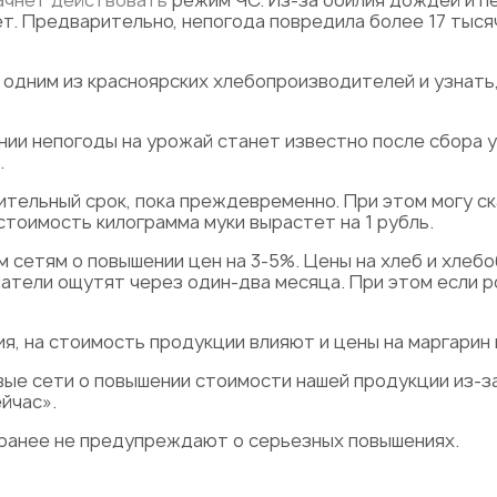
ачнет действовать
режим ЧС. Из-за обилия дождей и п
т. Предварительно, непогода повредила более 17 тыся
одним из красноярских хлебопроизводителей и узнать,
янии непогоды на урожай станет известно после сбора у
.
ительный срок, пока преждевременно. При этом могу ск
стоимость килограмма муки вырастет на 1 рубль.
 сетям о повышении цен на 3-5%. Цены на хлеб и хлеб
атели ощутят через один-два месяца. При этом если р
я, на стоимость продукции влияют и цены на маргарин
вые сети о повышении стоимости нашей продукции из-з
йчас».
заранее не предупреждают о серьезных повышениях.