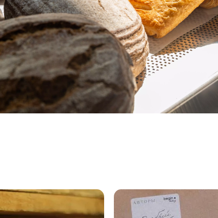
«Авторы»
и Begin
bakery
создали
хлеб
ручной
формовки
7 августа
2026, 18:18