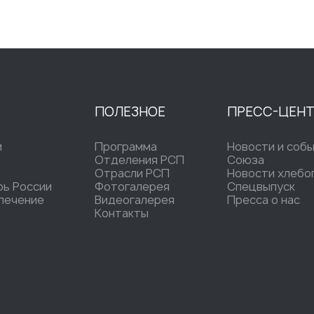
ПОЛЕЗНОЕ
ПРЕСС-ЦЕН
и
Программа
Новости и соб
Отделения РСП
Союза
Отрасли РСП
Новости хлебо
рь России
Фотогалерея
Спецвыпуск
печение
Видеогалерея
Пресса о нас
Контакты