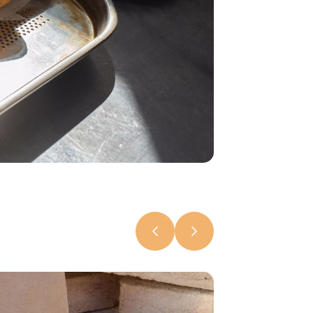
Караваи на
тему Года
белорусско
женщины и
новые
локации.
Чем удивит
фестиваль
«Бацькава
булка» в
Свислочи
7 августа 2026,
18:15