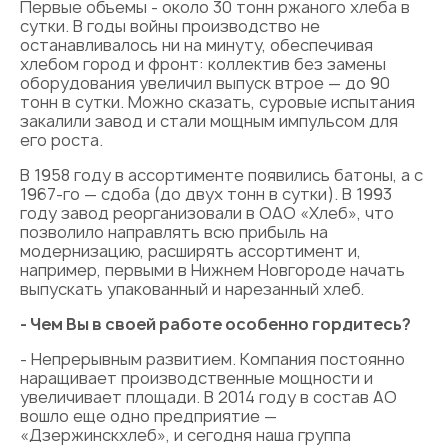
Первые объемы - около 30 тонн ржаного хлеба в
сутки. В годы войны производство не
останавливалось ни на минуту, обеспечивая
хлебом город и фронт: коллектив без замены
оборудования увеличил выпуск втрое — до 90
тонн в сутки. Можно сказать, суровые испытания
закалили завод и стали мощным импульсом для
его роста.
В 1958 году в ассортименте появились батоны, а с
1967-го — сдоба (до двух тонн в сутки). В 1993
году завод реорганизовали в ОАО «Хлеб», что
позволило направлять всю прибыль на
модернизацию, расширять ассортимент и,
например, первыми в Нижнем Новгороде начать
выпускать упакованный и нарезанный хлеб.
- Чем Вы в своей работе особенно гордитесь?
- Непрерывным развитием. Компания постоянно
наращивает производственные мощности и
увеличивает площади. В 2014 году в состав АО
вошло еще одно предприятие —
«Дзержинскхлеб», и сегодня наша группа