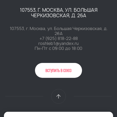
107553, Г. МОСКВА, УЛ. БОЛЬШАЯ
ЧЕРКИЗОВСКАЯ, Д. 26А
107553, г. Москва, ул. Большая Черкизовская, д.
26А
+7 (925) 818-22-88
roshleb1@yandex.ru
Пн-Пт c 09:00 до 18:00
ВСТУПИТЬ В СОЮЗ
2026 @ Общественная организация «Российский Союз