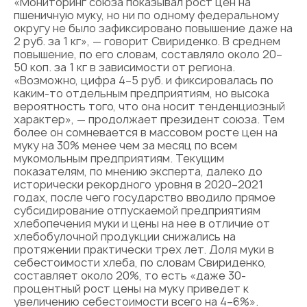
«Мониторинг союза показывал рост цен на
пшеничную муку, но ни по одному федеральному
округу не было зафиксировано повышение даже на
2 руб. за 1 кг», — говорит Свириденко. В среднем
повышение, по его словам, составляло около 20–
50 коп. за 1 кг в зависимости от региона.
«Возможно, цифра 4–5 руб. и фиксировалась по
каким-то отдельным предприятиям, но высока
вероятность того, что она носит тенденциозный
характер», — продолжает президент союза. Тем
более он сомневается в массовом росте цен на
муку на 30% менее чем за месяц по всем
мукомольным предприятиям. Текущим
показателям, по мнению эксперта, далеко до
исторически рекордного уровня в 2020–2021
годах, после чего государство вводило прямое
субсидирование отпускаемой предприятиям
хлебопечения муки и цены на нее в отличие от
хлебобулочной продукции снижались на
протяжении практически трех лет. Доля муки в
себестоимости хлеба, по словам Свириденко,
составляет около 20%, то есть «даже 30-
процентный рост цены на муку приведет к
увеличению себестоимости всего на 4–6%».