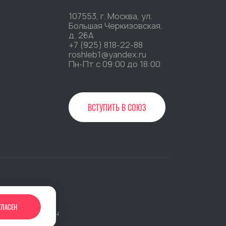
107553, г. Москва, ул.
Большая Черкизовская,
д. 26А
+7 (925) 818-22-88
roshleb1@yandex.ru
Пн-Пт c 09:00 до 18:00
ВСТУПИТЬ В СОЮЗ
»
ГЛАСЕН
 сайта:
Джи-Тач