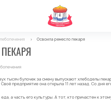
хлебопечения
>
Освоила ремесло пекаря
 ПЕКАРЯ
ебопечения
двух тысяч булочек за смену выпускают хлебоделы пека
воё предприятие она открыла 11 лет назад. Со дня ег
еда, а часть его культуры. А тот, кто причастен к это