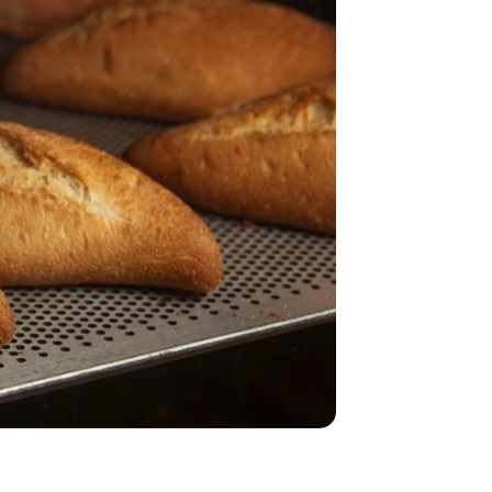
В Самаре
ставят