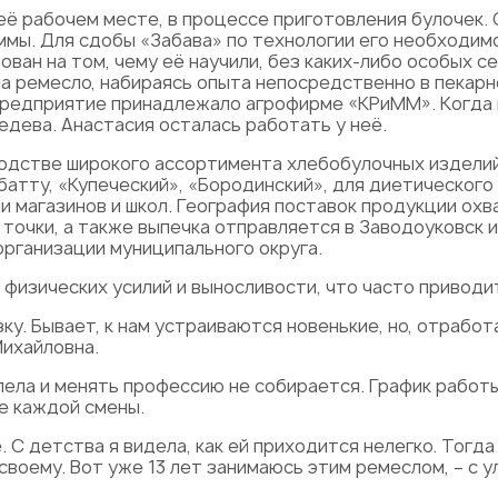
её рабочем месте, в процессе приготовления булочек. 
ммы. Для сдобы «Забава» по технологии его необходимо
ован на том, чему её научили, без каких-либо особых с
а ремесло, набираясь опыта непосредственно в пекарне
я предприятие принадлежало агрофирме «КРиММ». Когда 
едева. Анастасия осталась работать у неё.
одстве широкого ассортимента хлебобулочных изделий,
батту, «Купеческий», «Бородинский», для диетического
 магазинов и школ. География поставок продукции охва
точки, а также выпечка отправляется в Заводоуковск и
рганизации муниципального округа.
физических усилий и выносливости, что часто приводит
у. Бывает, к нам устраиваются новенькие, но, отработ
Михайловна.
пела и менять профессию не собирается. График работ
е каждой смены.
 С детства я видела, как ей приходится нелегко. Тогда
своему. Вот уже 13 лет занимаюсь этим ремеслом, – с у