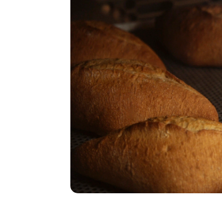
Хлебопек
построил
магазин в