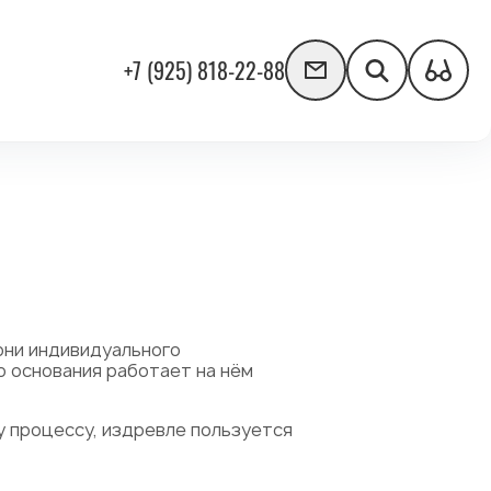
+7 (925) 818-22-88
рни индивидуального
о основания работает на нём
му процессу, издревле пользуется