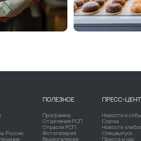
ПОЛЕЗНОЕ
ПРЕСС-ЦЕН
и
Программа
Новости и соб
Отделения РСП
Союза
Отрасли РСП
Новости хлебо
рь России
Фотогалерея
Спецвыпуск
печение
Видеогалерея
Пресса о нас