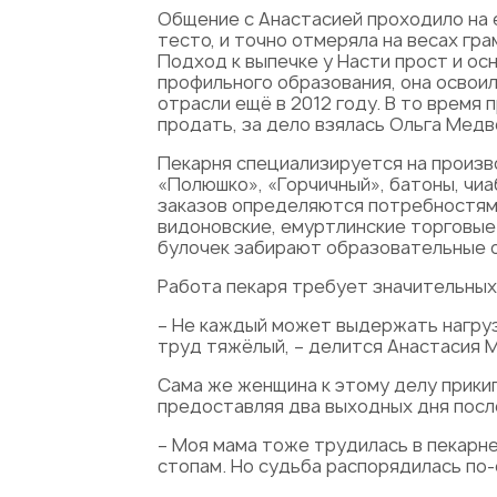
Общение с Анастасией проходило на 
тесто, и точно отмеряла на весах гра
Подход к выпечке у Насти прост и осн
профильного образования, она освоил
отрасли ещё в 2012 году. В то врем
продать, за дело взялась Ольга Медв
Пекарня специализируется на произв
«Полюшко», «Горчичный», батоны, чиа
заказов определяются потребностями
видоновские, емуртлинские торговые 
булочек забирают образовательные о
Работа пекаря требует значительных 
– Не каждый может выдержать нагрузк
труд тяжёлый, – делится Анастасия 
Сама же женщина к этому делу прики
предоставляя два выходных дня посл
– Моя мама тоже трудилась в пекарне.
стопам. Но судьба распорядилась по-