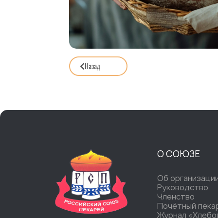
Назад
О СОЮЗЕ
Об организаци
Руководство
Членство
Почётный пека
Журнал «Хлебо