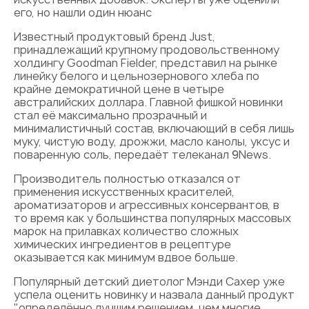
его, но нашли один нюанс
Известный продуктовый бренд Just,
принадлежащий крупному продовольственному
холдингу Goodman Fielder, представил на рынке
линейку белого и цельнозернового хлеба по
крайне демократичной цене в четыре
австралийских доллара. Главной фишкой новинки
стал её максимально прозрачный и
минималистичный состав, включающий в себя лишь
муку, чистую воду, дрожжи, масло канолы, уксус и
поваренную соль, передаёт телеканал 9News.
Производитель полностью отказался от
применения искусственных красителей,
ароматизаторов и агрессивных консервантов, в
то время как у большинства популярных массовых
марок на прилавках количество сложных
химических ингредиентов в рецептуре
оказывается как минимум вдвое больше.
Популярный детский диетолог Мэнди Сахер уже
успела оценить новинку и назвала данный продукт
"определённо лучшим решением, чем многие