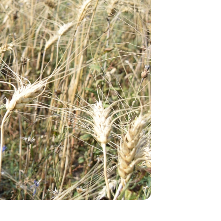
Караваи на
тему Года
белорусско
женщины и
новые
локации.
Чем удивит
фестиваль