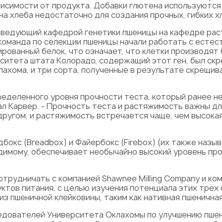
ависимости от продукта. Добавки глютена используются
на хлеба недостаточно для создания прочных, гибких х
аведующий кафедрой генетики пшеницы на кафедре ра
 команда по селекции пшеницы начали работать с естес
ированный белок, что означает, что клетки производят
ситета штата Колорадо, содержащий этот ген, был ск
клахома, и три сорта, полученные в результате скрещи
ределенного уровня прочности теста, который ранее н
ал Карвер. - Прочность теста и растяжимость важны дл
другом, и растяжимость встречается чаще, чем высока
дбокс (Breadbox) и Файербокс (Firebox) (их также назы
димому, обеспечивает необычайно высокий уровень про
трудничать с компанией Shawnee Milling Company и ком
ктов питания, с целью изучения потенциала этих трех
з пшеничной клейковины, таким как нативная пшеничная
едователей Университета Оклахомы по улучшению пшен