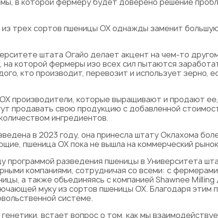
емы, в которой фермеру будет доверено решение пробл
а из трех сортов пшеницы OX однажды заменит большую
рситете штата Огайо делает акцент на чем-то другом,
 на которой фермеры изо всех сил пытаются заработат
аждого, кто производит, перевозит и использует зерно,
OX производители, которые выращивают и продают ее,
гут продавать свою продукцию с добавленной стоимос
 количеством ингредиентов.
ведена в 2023 году, она принесла штату Оклахома бол
ие, пшеница OX пока не вышла на коммерческий рынок
ду программой разведения пшеницы в Университета шт
рными компаниями, сотрудничая со всеми: с фермерам
ницы, а также объединяясь с компанией Shawnee Milling
лючающей муку из сортов пшеницы OX. Благодаря этим 
овольственной системе.
 генетики, встает вопрос о том, как мы взаимодействуе