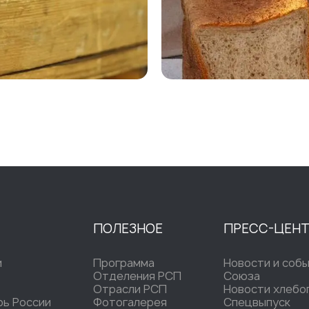
ПОЛЕЗНОЕ
ПРЕСС-ЦЕН
и
Программа
Новости и соб
Отделения РСП
Союза
Отрасли РСП
Новости хлебо
рь России
Фотогалерея
Спецвыпуск