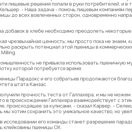
эти пищевые решения попали в руки потребителей, и в
 Хельшер. - Наша задача - помочь пищевым компаниям 
ицы до всех вовлеченных сторон, одновременно направ
ва добавок в хлебе необходимо преодолеть некоторые
екая чрезвычайная ценность; мы просто пока не знаем, 
ально раскрыть потенциал этой пшеницы в коммерческих 
illing.
промышленность не привыкла использовать пшеничную м
аботку которой потребуется время.
шеницы Парадокс и его собратьев продолжаются благо
итета штата Канзас.
получили прочность теста от Галлахера, и мы не можем
-то в происхождении Галлахера взаимодействует с этим
, происходящее за кулисами, - сказал Карвер. - Селек
рь мы хотим сохранить это уникальное качество, но уве
 в исследовании его команды станет разрешение парад
ь клейковины пшеницы OX.