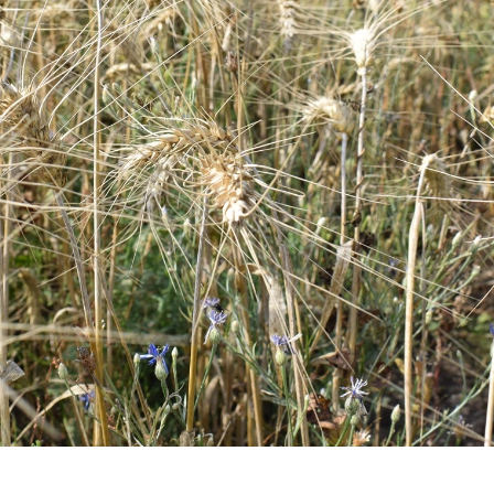
«Авторы»
и Begin
bakery
создали