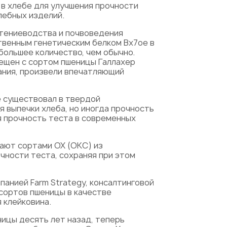
 в хлебе для улучшения прочности
лебных изделий.
стениеводства и почвоведения
твенным генетическим белком Bx7oe в
 большее количество, чем обычно.
рещен с сортом пшеницы Галлахер
вания, произвели впечатляющий
е существовал в твердой
я выпечки хлеба, но иногда прочность
я прочность теста в современных
вают сортами OX (ОКС) из
чности теста, сохраняя при этом
панией Farm Strategy, консалтинговой
 сортов пшеницы в качестве
 клейковина.
ицы десять лет назад, теперь