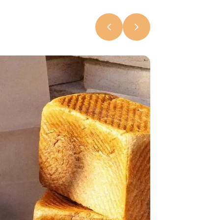
«Бацькава
булка» в
Свислочи
7 августа 2026,
18:15