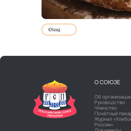
Назад
О СОЮЗЕ
Об организаци
Руководство
Членство
Почётный пека
Журнал «Хлебо
России»
Документы