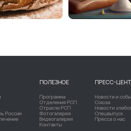
ПОЛЕЗНОЕ
ПРЕСС-ЦЕН
и
Программа
Новости и соб
Отделения РСП
Союза
Отрасли РСП
Новости хлебо
рь России
Фотогалерея
Спецвыпуск
печение
Видеогалерея
Пресса о нас
Контакты