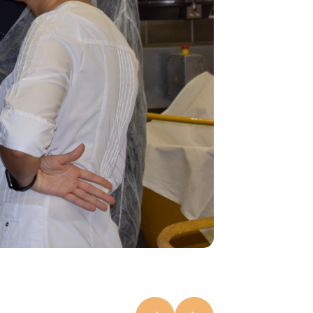
На Камчатк
начали
выпускать