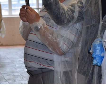
«Берривуд
Фэмили»
откроет
кондитерскую
в центре