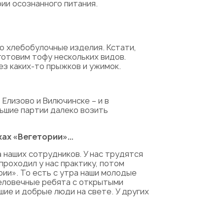
ии осознанного питания.
ко хлебобулочные изделия. Кстати,
готовим тофу нескольких видов.
ез каких-то прыжков и ужимок.
Елизово и Вилючинске – и в
льшие партии далеко возить
иках «Вегетории»…
а наших сотрудников. У нас трудятся
проходил у нас практику, потом
рии». То есть с утра наши молодые
 человечные ребята с открытыми
шие и добрые люди на свете. У других