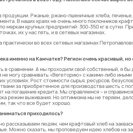
в продукции. Ржаные, ржано-пшеничные хлеба, печенье,
ента. В наших краях не очень много поклонников крафт
о меркам крупных предприятий: 300-350 кг в сутки. Пр
очках, их у нас пять, и в сетевых магазинах.
 практически во всех сетевых магазинах Петропавловск
пека именно на Камчатке?
Регион очень красивый, но
 в сравнении. А мы проходили свой собственный, я бы д
 не могу сравнивать «Вегеторию» с какими-либо иными
х условиях. Рост стоимости сырья, ресурсов, безуслов
вами за приобретенное для производства шесть с пол
 на погашение кредита. Мы справляемся – и справимся
ка режим выживания. Но оптимизма мы не теряем, дело 
им, так что все будет хорошо.
заниматься приходилось?
но рассказываем людям, чем крафтовый хлеб на заквас
слые. Можно сказать, мы проповедуем идею хлебов на з