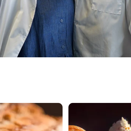
«Берривуд
Фэмили»
откроет
кондитерскую
в центре
Красноярска
6 августа 2026,
19:59