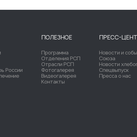
ПОЛЕЗНОЕ
ПРЕСС-ЦЕН
и
Программа
Новости и соб
Отделения РСП
Союза
Отрасли РСП
Новости хлебо
рь России
Фотогалерея
Спецвыпуск
печение
Видеогалерея
Пресса о нас
Контакты