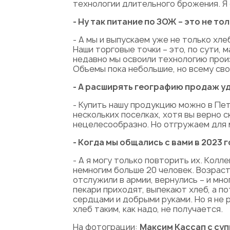
технологии длительного брожения. Я 
- Ну так питание по ЗОЖ – это не то
- А мы и выпускаем уже не только хле
Наши торговые точки – это, по сути,
недавно мы освоили технологию прои
Объемы пока небольшие, но всему сво
- А расширять географию продаж у
- Купить нашу продукцию можно в Пет
нескольких поселках, хотя вы верно 
нецелесообразно. Но отгружаем для 
- Когда мы общались с вами в 2023 
- А я могу только повторить их. Колл
немногим больше 20 человек. Возраст 
отслужили в армии, вернулись – и мн
пекари приходят, выпекают хлеб, а п
сердцами и добрыми руками. Но я не 
хлеб таким, как надо, не получается.
На фотограции:
Максим Кассап с су