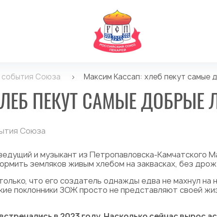
и события Союза
>
Максим Кассап: хлеб пекут самые 
ЛЕБ ПЕКУТ САМЫЕ ДОБРЫЕ Л
бытия Союза
ведущий и музыкант из Петропавловска-Камчатского М
кормить земляков живым хлебом на заквасках, без дро
олько, что его создатель однажды едва не махнул на не
ские поклонники ЗОЖ просто не представляют своей жиз
 встречались в 2023 году. Насколько сейчас вырос