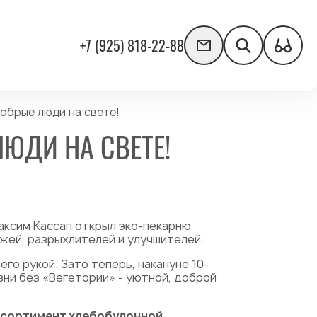
+7 (925) 818-22-88
добрые люди на свете!
ЮДИ НА СВЕТЕ!
аксим Кассап открыл эко-пекарню
жжей, разрыхлителей и улучшителей.
го рукой. Зато теперь, накануне 10-
ни без «Вегетории» - уютной, доброй
 ассортимент хлебобулочной