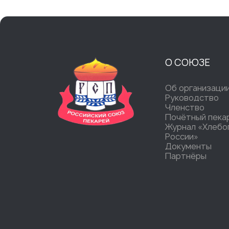
О СОЮЗЕ
Об организаци
Руководство
Членство
Почётный пека
Журнал «Хлебо
России»
Документы
Партнёры