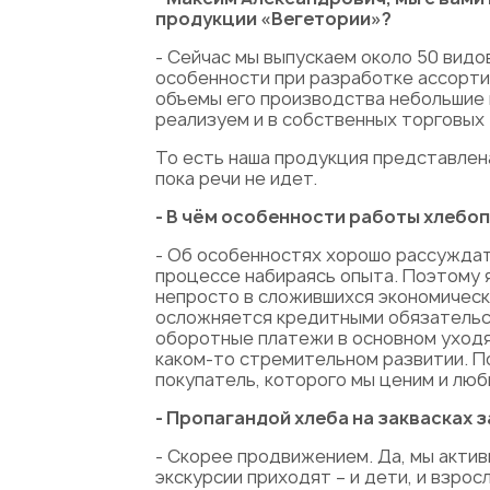
продукции «Вегетории»?
- Сейчас мы выпускаем около 50 видо
особенности при разработке ассортим
объемы его производства небольшие п
реализуем и в собственных торговых т
То есть наша продукция представлена
пока речи не идет.
- В чём особенности работы хлебо
- Об особенностях хорошо рассуждать
процессе набираясь опыта. Поэтому я
непросто в сложившихся экономически
осложняется кредитными обязательст
оборотные платежи в основном уходят
каком-то стремительном развитии. По
покупатель, которого мы ценим и люб
- Пропагандой хлеба на заквасках 
- Скорее продвижением. Да, мы актив
экскурсии приходят – и дети, и взро