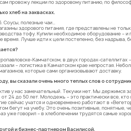
сам провожу лекции по здоровому питанию, по философ
лько хлеб на заквасках.
б. Соусы, полезные чаи…
 магазины здорового питания, где представлены не толь
зводства тофу. Купили необходимое оборудование – и 
е время. Лучше идти к цели постепенно, без надрыва, б
дается?
ропавловске-Камчатском, в двух городах-сателлитах – 
сказали – логистика в Камчатском крае непростая. Небо
магазинов, которые сами организовывают доставку.
году, вы сказали очень много теплых слов о сотрудн
ектив у нас замечательный. Текучки нет. Мы держимся з
от 24 до 50 лет. Молодежь – это практически все, кто 
огие сейчас учатся и одновременно работают в «Вегето
отом бегут на учебу. Это очень позитивные, понятные,
раз уже говорил – в хлебопечении трудятся самые хоро
пругой и бизнес-партнером Василисой.