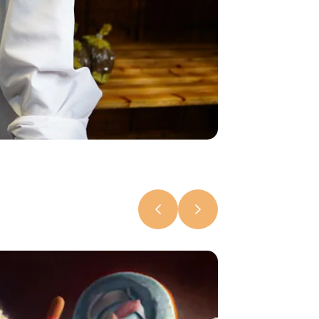
На Камчатк
начали
выпускать
«Ительменс
батон»
6 августа 2026, 