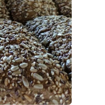
Караваи на
тему Года
белорусско
женщины и
новые
локации.