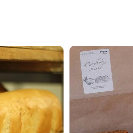
bakery
создали
хлеб
ручной
формовки
7 августа
2026, 18:18