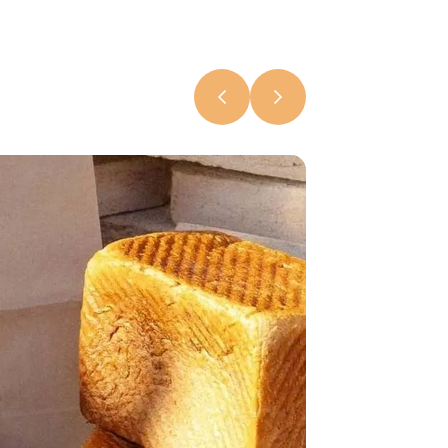
Чем удивит
фестиваль
«Бацькава
булка» в
Свислочи
7 августа 2026,
18:15