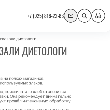
+7 (925) 818-22-88
ссказали диетологи
АЗАЛИ ДИЕТОЛОГИ
 на полках магазинов.
 используемых злаков.
, пояснила, что хлеб становится
авки. Она рекомендует внимательно
дукт прошёл интенсивную обработку.
быстро черствеет, скорее всего, не