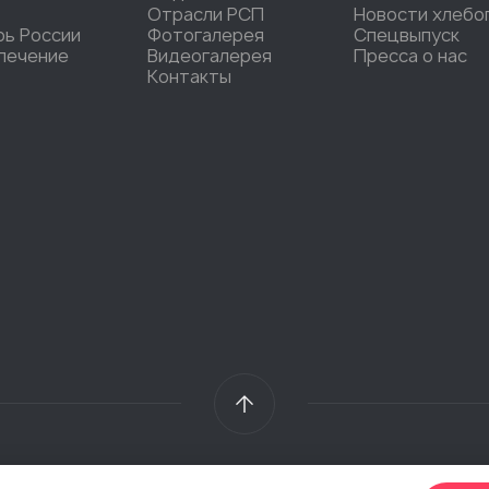
Отрасли РСП
Новости хлебо
рь России
Фотогалерея
Спецвыпуск
печение
Видеогалерея
Пресса о нас
Контакты
2026 @ Общественная организация «Российский Союз пекарей