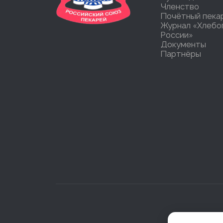
Членство
Почётный пека
Журнал «Хлебо
России»
Документы
Партнёры