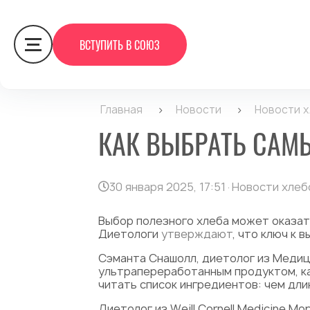
ВСТУПИТЬ В СОЮЗ
Главная
>
Новости
>
Новости 
КАК ВЫБРАТЬ САМ
30 января 2025, 17:51
·
Новости хлеб
Выбор полезного хлеба может оказать
Диетологи
утверждают
, что ключ к 
Сэманта Снашолл, диетолог из Медиц
ультрапереработанным продуктом, ка
читать список ингредиентов: чем дли
Диетолог из Weill Cornell Medicine М