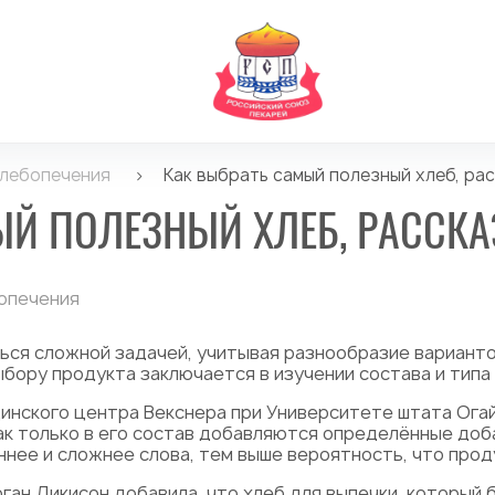
хлебопечения
>
Как выбрать самый полезный хлеб, ра
ЫЙ ПОЛЕЗНЫЙ ХЛЕБ, РАССК
опечения
ся сложной задачей, учитывая разнообразие вариантов
выбору продукта заключается в изучении состава и типа
инского центра Векснера при Университете штата Огайо
к только в его состав добавляются определённые доб
ннее и сложнее слова, тем выше вероятность, что про
орган Дикисон добавила, что хлеб для выпечки, который 