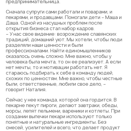
предпринимательница.
Сначала супруги сами работали и поварами, и
пекарями, и продавцами. Помогали дети – Маша и
Даша. Одной из насущных проблем после
открытия бизнеса стал набор кадров.
– У нас свое видение: возрождение славянских
традиций, домашний уют. Мы хотели, чтобы люди
разделяли наши ценности и были
профессионалами. Найти единомышленников
оказалось очень сложно. Мне важно, чтобы у
человека была мечта, то он ее реализует. А если
нет мечты, то и мотивации работать нет. Я
стараюсь подбирать к себе в команду людей,
схожих по ценностям. Мне важно, чтобы честные
были, ответственные, любили свое дело, –
говорит Наталия.
Сейчас у нее команда, которой она гордится. В
пекарне пекут пироги, делают завтраки, обеды,
морсы, лепят пельмени, вареники и котлеты. При
создании выпечки пекари используют только
понятные и натуральные ингредиенты. Без
смесей, усилителей и всего, что делает продукт