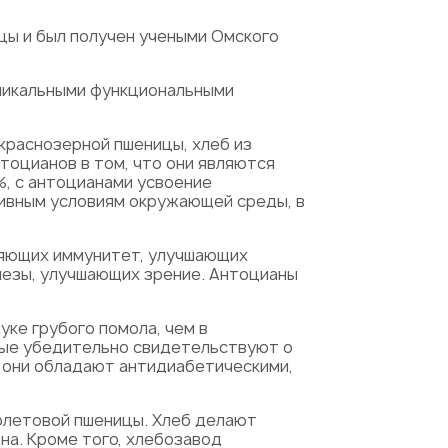
цы и был получен учеными Омского
уникальными функциональными
краснозерной пшеницы, хлеб из
тоцианов в том, что они являются
%, с антоцианами усвоение
тивным условиям окружающей среды, в
ляющих иммунитет, улучшающих
езы, улучшающих зрение. Антоцианы
ке грубого помола, чем в
нные убедительно свидетельствуют о
о они обладают антидиабетическими,
олетовой пшеницы. Хлеб делают
на. Кроме того, хлебозавод