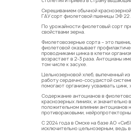
столетия и привез в страну выдающий
Скрещиванием обычной краснозерной 
ГАУ сорт фиолетовой пшеницы ЭФ 22.
По урожайности фиолетовый сорт пре
свойствами зерна.
Фиолетовозерные сорта – это пшениц
фиолетовой оказывает профилактичес
проводниками цинка в клетки организ
возрастает в 2-3 раза. Антоцианы и
том числе к засухе.
Цельнозерновой хлеб, выпеченный из
работу сердечно-сосудистой систем
помогают организму усваивать цинк,
Содержание антоцианов в фиолетовоз
краснозерных линиях, и значительно
положительном влиянии антоцианов н
противораковыми, нейропротекторным
С 2024 года в Омске на базе АО «Си
исключительно цельнозерным, ведь в