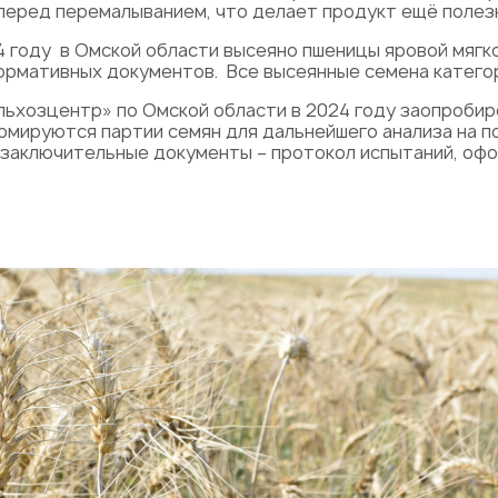
еред перемалыванием, что делает продукт ещё полез
 году в Омской области высеяно пшеницы яровой мягко
рмативных документов. Все высеянные семена категор
ьхозцентр» по Омской области в 2024 году заопробиро
рмируются партии семян для дальнейшего анализа на п
заключительные документы – протокол испытаний, оф