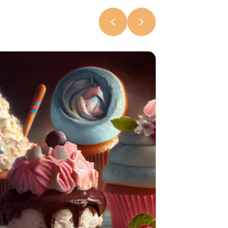
выпускать
«Ительменс
батон»
6 августа 2026, 