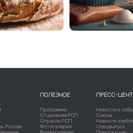
ПОЛЕЗНОЕ
ПРЕСС-ЦЕН
и
Программа
Новости и соб
Отделения РСП
Союза
Отрасли РСП
Новости хлебо
рь России
Фотогалерея
Спецвыпуск
печение
Видеогалерея
Пресса о нас