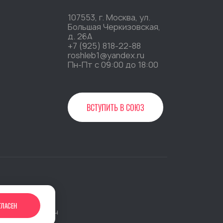
107553, г. Москва, ул.
Большая Черкизовская,
д. 26А
+7 (925) 818-22-88
roshleb1@yandex.ru
Пн-Пт c 09:00 до 18:00
ВСТУПИТЬ В СОЮЗ
»
ГЛАСЕН
 сайта:
Джи-Тач