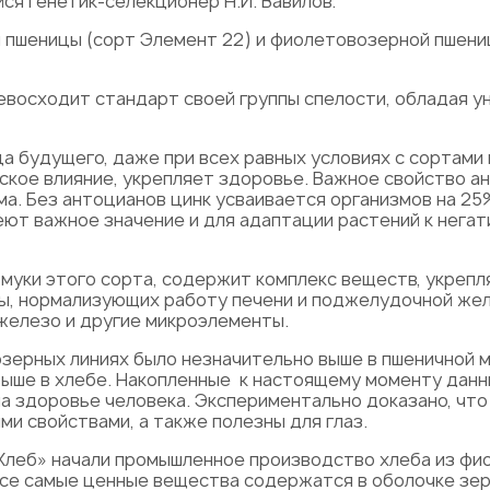
ся генетик-селекционер Н.И. Вавилов.
пшеницы (сорт Элемент 22) и фиолетовозерной пшени
восходит стандарт своей группы спелости, обладая 
а будущего, даже при всех равных условиях с сортами 
кое влияние, укрепляет здоровье. Важное свойство ан
ма. Без антоцианов цинк усваивается организмов на 25
меют важное значение и для адаптации растений к нега
 муки этого сорта, содержит комплекс веществ, укреп
ы, нормализующих работу печени и поджелудочной жел
 железо и другие микроэлементы.
ерных линиях было незначительно выше в пшеничной му
 выше в хлебе. Накопленные к настоящему моменту да
а здоровье человека. Экспериментально доказано, чт
и свойствами, а также полезны для глаз.
бХлеб» начали промышленное производство хлеба из фи
се самые ценные вещества содержатся в оболочке зер