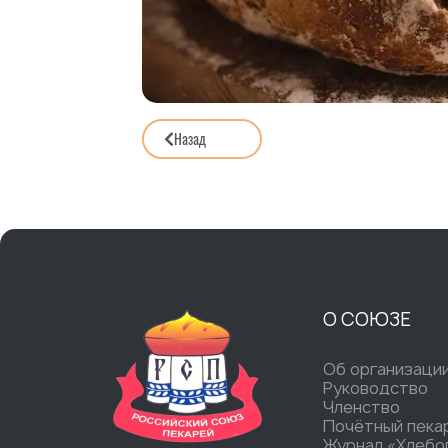
Назад
О СОЮЗЕ
Об организаци
Руководство
Членство
Почётный пека
Журнал «Хлебо