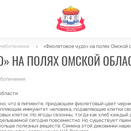
хлебопечения
>
«Фиолетовое чудо» на полях Омской 
О» НА ПОЛЯХ ОМСКОЙ ОБЛА
ебопечения
области
но, что в пигменте, придающем фиолетовый цвет черник
епляющие иммунитет человека, подавляющие клетки св
вых клеток. Но ягоды сезонны, тогда как хлеб каждый д
делываемой сегодня повсеместно. Но существует пшен
больше полезных веществ. Семена этой диковинки нашел