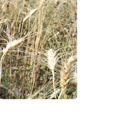
На Камчатк
начали