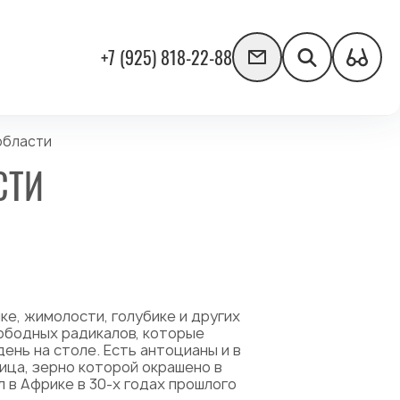
+7 (925) 818-22-88
области
СТИ
е, жимолости, голубике и других
ободных радикалов, которые
ень на столе. Есть антоцианы и в
ица, зерно которой окрашено в
 в Африке в 30-х годах прошлого