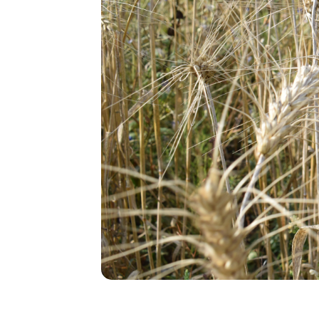
Храм
Серафима
Саровского
на
«Владхлебе»