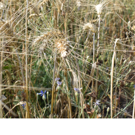
«Берривуд
Фэмили»
откроет
кондитерскую