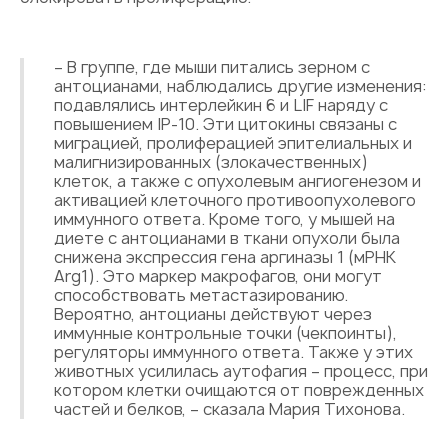
– В группе, где мыши питались зерном с
антоцианами, наблюдались другие изменения:
подавлялись интерлейкин 6 и LIF наряду с
повышением IP-10. Эти цитокины связаны с
миграцией, пролиферацией эпителиальных и
малигнизированных (злокачественных)
клеток, а также с опухолевым ангиогенезом и
активацией клеточного противоопухолевого
иммунного ответа. Кроме того, у мышей на
диете с антоцианами в ткани опухоли была
снижена экспрессия гена аргиназы 1 (мРНК
Arg1). Это маркер макрофагов, они могут
способствовать метастазированию.
Вероятно, антоцианы действуют через
иммунные контрольные точки (чекпоинты),
регуляторы иммунного ответа. Также у этих
животных усилилась аутофагия – процесс, при
котором клетки очищаются от поврежденных
частей и белков, – сказала Мария Тихонова.