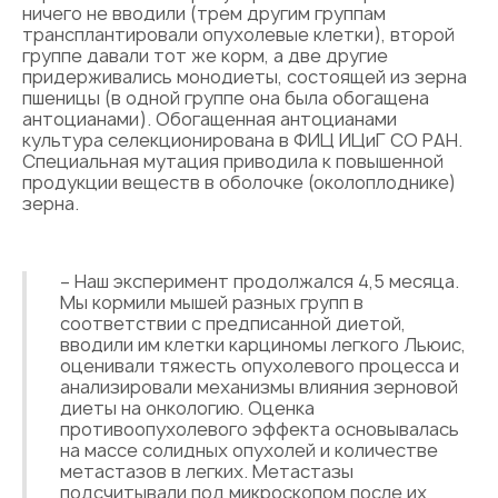
ничего не вводили (трем другим группам
трансплантировали опухолевые клетки), второй
группе давали тот же корм, а две другие
придерживались монодиеты, состоящей из зерна
пшеницы (в одной группе она была обогащена
антоцианами). Обогащенная антоцианами
культура селекционирована в ФИЦ ИЦиГ СО РАН.
Специальная мутация приводила к повышенной
продукции веществ в оболочке (околоплоднике)
зерна.
– Наш эксперимент продолжался 4,5 месяца.
Мы кормили мышей разных групп в
соответствии с предписанной диетой,
вводили им клетки карциномы легкого Льюис,
оценивали тяжесть опухолевого процесса и
анализировали механизмы влияния зерновой
диеты на онкологию. Оценка
противоопухолевого эффекта основывалась
на массе солидных опухолей и количестве
метастазов в легких. Метастазы
подсчитывали под микроскопом после их