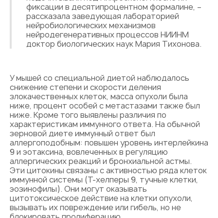
фиксации в десятипроцентном формалине, –
рассказала заведующая лабораторией
нейробиологических механизмов
нейродегенеративных процессов НИИНМ
доктор биологических наук Мария Тихонова.
У мышей со специальной диетой наблюдалось
снижение степени и скорости деления
злокачественных клеток, масса опухоли была
ниже, процент особей с метастазами также был
ниже. Кроме того выявлены различия по
характеристикам иммунного ответа. На обычной
зерновой диете иммунный ответ был
аллергоподобным: повышен уровень интерлейкина
9 и эотаксина, вовлеченных в регуляцию
аллергических реакций и бронхиальной астмы.
Эти цитокины связаны с активностью ряда клеток
иммунной системы (Т-хелперы 9, тучные клетки,
эозинофилы). Они могут оказывать
цитотоксическое действие на клетки опухоли,
вызывать их повреждение или гибель, но не
блокировать пролиферацию.