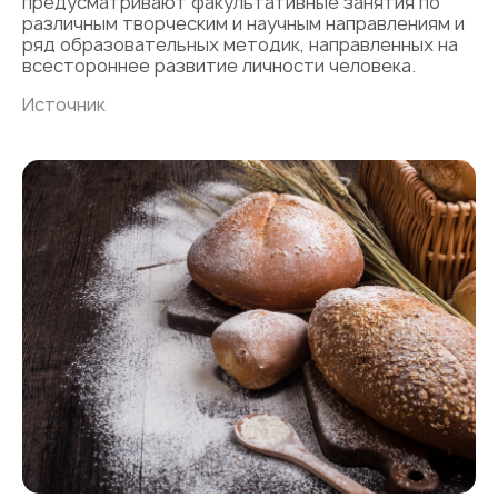
предусматривают факультативные занятия по
различным творческим и научным направлениям и
ряд образовательных методик, направленных на
всестороннее развитие личности человека.
Источник
«Авторы
и Begin
bakery
«Ительменский
создали