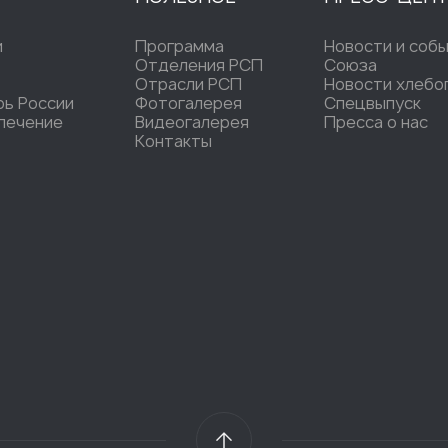
и
Программа
Новости и соб
Отделения РСП
Союза
Отрасли РСП
Новости хлебо
рь России
Фотогалерея
Спецвыпуск
печение
Видеогалерея
Пресса о нас
Контакты