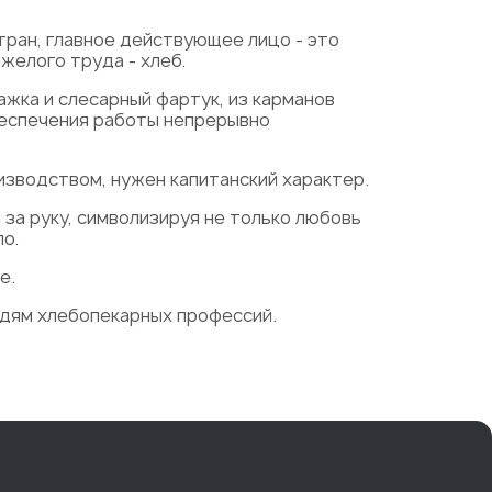
тран, главное действующее лицо - это
желого труда - хлеб.
ажка и слесарный фартук, из карманов
беспечения работы непрерывно
изводством, нужен капитанский характер.
 за руку, символизируя не только любовь
о.
е.
юдям хлебопекарных профессий.