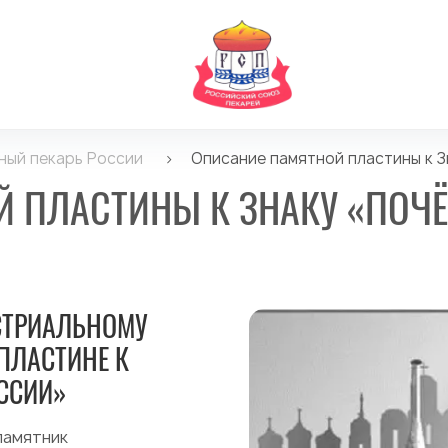
ный пекарь России
>
Описание памятной пластины к З
 ПЛАСТИНЫ К ЗНАКУ «ПОЧ
СТРИАЛЬНОМУ
ПЛАСТИНЕ К
ССИИ»
памятник