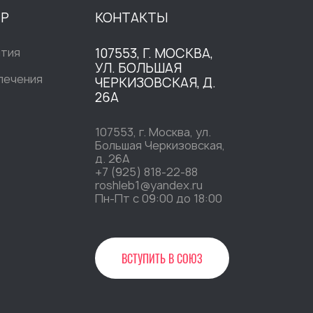
ТР
КОНТАКТЫ
ытия
107553, Г. МОСКВА,
УЛ. БОЛЬШАЯ
печения
ЧЕРКИЗОВСКАЯ, Д.
26А
107553, г. Москва, ул.
Большая Черкизовская,
д. 26А
+7 (925) 818-22-88
roshleb1@yandex.ru
Пн-Пт c 09:00 до 18:00
ВСТУПИТЬ В СОЮЗ