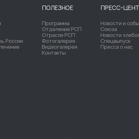
ПОЛЕЗНОЕ
ПРЕСС-ЦЕН
и
Программа
Новости и соб
Отделения РСП
Союза
Отрасли РСП
Новости хлебо
рь России
Фотогалерея
Спецвыпуск
печение
Видеогалерея
Пресса о нас
Контакты