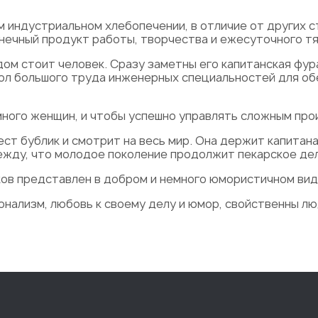
м индустриальном хлебопечении, в отличие от других с
ечный продукт работы, творчества и ежесуточного тя
ом стоит человек. Сразу заметны его капитанская фур
вол большого труда инженерных специальностей для о
ного женщин, и чтобы успешно управлять сложным про
ест бублик и смотрит на весь мир. Она держит капитана
дежду, что молодое поколение продолжит пекарское дел
ов представлен в добром и немного юмористичном вид
нализм, любовь к своему делу и юмор, свойственны л