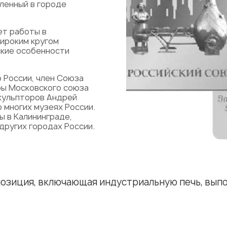
ленный в городе
ет работы в
широким кругом
ские особенности
 России, член Союза
ры Московского союза
кульпторов Андрей
 многих музеях России.
ы в Калининграде,
других городах России.
мпозиция, включающая индустриальную печь, вып