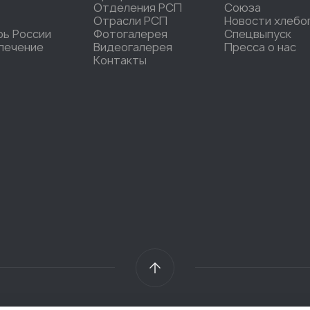
Отделения РСП
Союза
Отрасли РСП
Новости хлебо
рь России
Фотогалерея
Спецвыпуск
печение
Видеогалерея
Пресса о нас
Контакты